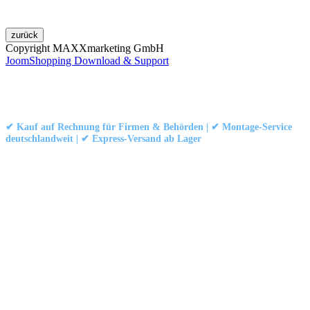
Copyright MAXXmarketing GmbH
JoomShopping Download & Support
Kontakt
|
Impressum
|
Datenschutzerklärung
|
AGB / Widerruf
© 1999–
Marbex® GmbH
– Alle Rechte vorbehalten.
✔ Kauf auf Rechnung für Firmen & Behörden | ✔ Montage-Service
deutschlandweit | ✔ Express-Versand ab Lager
Technische Dokumentation:
Montageanleitung (PDF)
|
Technisches
Datenblatt
|
Konformität (Food/Pharma)
|
Rezensionen auf Google ansehen
Haben Sie Fragen?
Gerne beraten wir Sie persönlich zu unseren PVC-
Streifenvorhängen und Industrievorhängen.
Adresse:
Marbex® GmbH | Am Schornacker 52 | 46485 Wesel,
Deutschland