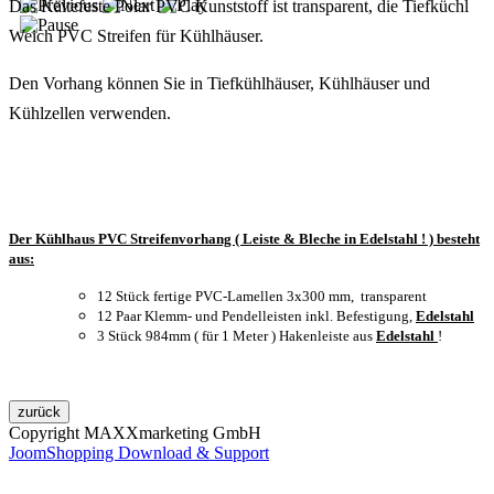
Das Kältefeste Polar PVC Kunststoff ist transparent, die Tiefküchl
Weich PVC Streifen für Kühlhäuser.
Den Vorhang können Sie in Tiefkühlhäuser, Kühlhäuser und
Kühlzellen verwenden.
Der Kühlhaus PVC Streifenvorhang ( Leiste & Bleche in Edelstahl ! ) besteht
aus:
12 Stück fertige PVC-Lamellen 3x300 mm, transparent
12 Paar Klemm- und Pendelleisten inkl. Befestigung,
Edelstahl
3 Stück 984mm ( für 1 Meter ) Hakenleiste
aus
Edelstahl
!
Copyright MAXXmarketing GmbH
JoomShopping Download & Support
Kontakt
|
Impressum
|
Datenschutzerklärung
|
AGB / Widerruf