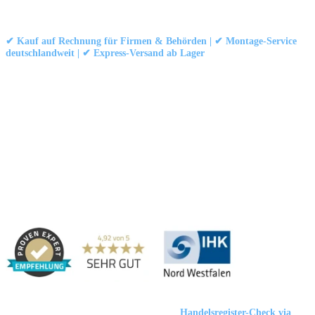
© 1999–
Marbex® GmbH
– Alle Rechte vorbehalten.
✔ Kauf auf Rechnung für Firmen & Behörden | ✔ Montage-Service
deutschlandweit | ✔ Express-Versand ab Lager
Technische Dokumentation:
Montageanleitung (PDF)
|
Technisches
Datenblatt
|
Konformität (Food/Pharma)
|
Rezensionen auf Google ansehen
Haben Sie Fragen?
Gerne beraten wir Sie persönlich zu unseren PVC-
Streifenvorhängen und Industrievorhängen.
Adresse:
Marbex® GmbH | Am Schornacker 52 | 46485 Wesel,
Deutschland
Marbex® GmbH
| HRB 23512 Duisburg |
Handelsregister-Check via