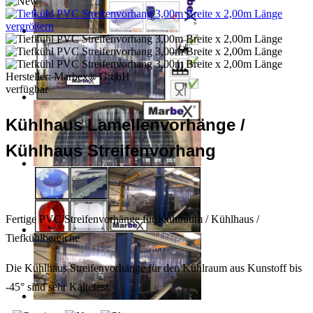
vergrößern
Hersteller:
Marbex® GmbH
verfügbar
Kühlhaus Lamellenvorhänge /
Kühlhaus Streifenvorhang
Fertige PVC Streifenvorhänge für Kühlraum / Kühlhaus /
Tiefkühlbereiche
Die Kühlhaus Streifenvorhänge für den Kühlraum aus Kunstoff bis
-45° sind sehr Kältefest.