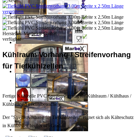
vergrößern
Hersteller:
Marbex® GmbH
verfügbar
Kühlraum Vorhang / Streifenvorhang
für Tiefkühlzellen
Fertige Kühlzelle PVC Streifenvorhang für Kühlraum / Kühlhaus /
Kühlzelle / Tiefkühlbereiche
Der "Streifenvorhang für Tiefkühlzellen" eignet sich als Kälteschutz
in Kühlzellen bis bis -45 Grad.