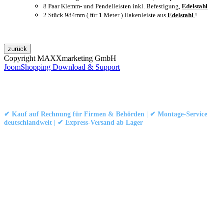
8 Paar Klemm- und Pendelleisten inkl. Befestigung,
Edelstahl
2 Stück 984mm ( für 1 Meter ) Hakenleiste
aus
Edelstahl
!
Copyright MAXXmarketing GmbH
JoomShopping Download & Support
Kontakt
|
Impressum
|
Datenschutzerklärung
|
AGB / Widerruf
© 1999–
Marbex® GmbH
– Alle Rechte vorbehalten.
✔ Kauf auf Rechnung für Firmen & Behörden | ✔ Montage-Service
deutschlandweit | ✔ Express-Versand ab Lager
Technische Dokumentation:
Montageanleitung (PDF)
|
Technisches
Datenblatt
|
Konformität (Food/Pharma)
|
Rezensionen auf Google ansehen
Haben Sie Fragen?
Gerne beraten wir Sie persönlich zu unseren PVC-
Streifenvorhängen und Industrievorhängen.
Adresse:
Marbex® GmbH | Am Schornacker 52 | 46485 Wesel,