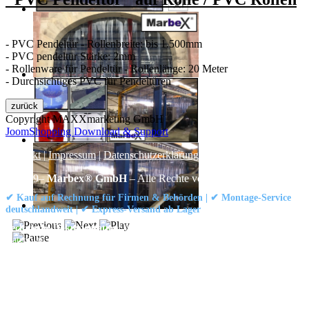
- PVC Pendeltür - Rollenbreite: bis 1.500mm
- PVC pendeltür Stärke: 2mm
-
Rollenware für Pendeltür - Rollenlänge: 20 Meter
- Durchsichtiges PVC für Pendeltüren
Copyright MAXXmarketing GmbH
JoomShopping Download & Support
Kontakt
|
Impressum
|
Datenschutzerklärung
|
AGB / Widerruf
© 1999–
Marbex® GmbH
– Alle Rechte vorbehalten.
✔ Kauf auf Rechnung für Firmen & Behörden | ✔ Montage-Service
deutschlandweit | ✔ Express-Versand ab Lager
Technische Dokumentation:
Montageanleitung (PDF)
|
Technisches
Datenblatt
|
Konformität (Food/Pharma)
|
Rezensionen auf Google ansehen
Haben Sie Fragen?