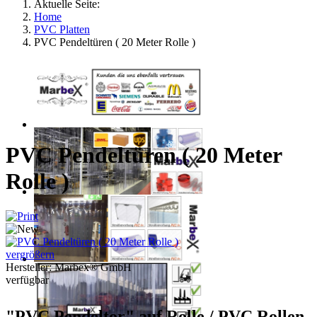
Aktuelle Seite:
Home
PVC Platten
PVC Pendeltüren ( 20 Meter Rolle )
PVC Pendeltüren ( 20 Meter
Rolle )
vergrößern
Hersteller:
Marbex® GmbH
verfügbar
"PVC Pendeltor" auf Rolle / PVC Rollen