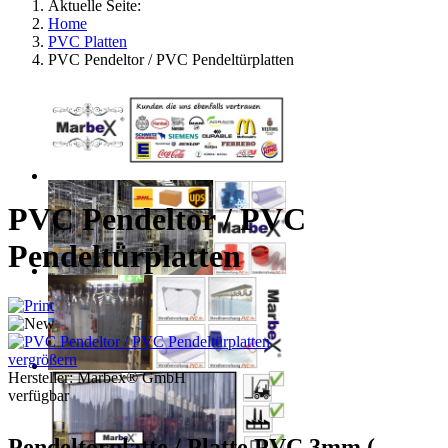
Aktuelle Seite:
Home
PVC Platten
PVC Pendeltor / PVC Pendeltürplatten
PVC Pendeltor / PVC
Pendeltürplatten
vergrößern
Hersteller:
Marbex® GmbH
verfügbar
Pendeltorplatte / Platte PVC 3mm (