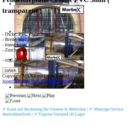
transparent )
- Dicke: PVC Platte 3mm
- Breite: bis 2200mm
- transparent
- Zuschnitt pro m²
- zzgl. Versand
Copyright MAXXmarketing GmbH
JoomShopping Download & Support
Kontakt
|
Impressum
|
Datenschutzerklärung
|
AGB / Widerruf
© 1999–
Marbex® GmbH
– Alle Rechte vorbehalten.
✔ Kauf auf Rechnung für Firmen & Behörden | ✔ Montage-Service
deutschlandweit | ✔ Express-Versand ab Lager
Technische Dokumentation:
Montageanleitung (PDF)
|
Technisches
Datenblatt
|
Konformität (Food/Pharma)
|
Rezensionen auf Google ansehen