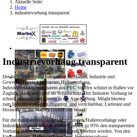
Aktuelle Seite:
Home
industrievorhang transparent
Industrievorhang transparent
Der Industrievorhang transparent für Hallen, Industrie und
Gewerbe. Dieser transparente Hallenvorhang,
Industrievorhang transparent aus PVC Streifen schützt in Hallen vor
Zugluft, Staub und dient als Schallschutz. Der Industrie Vorhang ist
schnell montiert und günstig in der Anschaffung. Möglichkeiten
zum Industrievorhang transparent und verschiebbar, Lieferant und
Hersteller ist die Marbex GmbH aus Wesel.
Für die transparenten Hallenabtrennungen, Hallenvorhänge oder
Industrievorhänge wählen unsere Kunden zu 95% den transparenten
Vorhang, damit Personen an Maschinen gesehen werden. Von den
Einhausungen,
Hallenvorhang
bzw. Industrievorhang