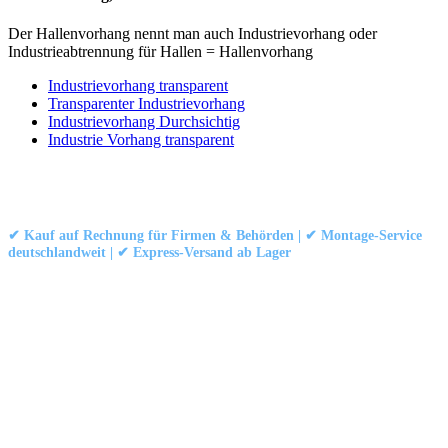
Der Hallenvorhang nennt man auch Industrievorhang oder
Industrieabtrennung für Hallen = Hallenvorhang
Industrievorhang transparent
Transparenter Industrievorhang
Industrievorhang Durchsichtig
Industrie Vorhang transparent
Kontakt
|
Impressum
|
Datenschutzerklärung
|
AGB / Widerruf
© 1999–
Marbex® GmbH
– Alle Rechte vorbehalten.
✔ Kauf auf Rechnung für Firmen & Behörden | ✔ Montage-Service
deutschlandweit | ✔ Express-Versand ab Lager
Technische Dokumentation:
Montageanleitung (PDF)
|
Technisches
Datenblatt
|
Konformität (Food/Pharma)
|
Rezensionen auf Google ansehen
Haben Sie Fragen?
Gerne beraten wir Sie persönlich zu unseren PVC-
Streifenvorhängen und Industrievorhängen.