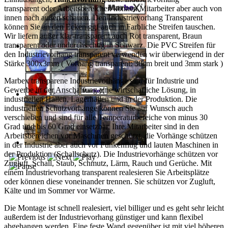
transparent oder Arbeitsbereichen können Mitarbeiter aber auch von
innen nach außen schauen. Den Industrievorhang Transparent
können Sie an den Ecken ggf auch in Farbliche Streifen tauschen.
Wir liefern außer klar-transparent auch Rot transparent, Braun
transparent oder undurchsichtig in Schwarz. Die PVC Streifen für
den Industrievorhang transparent verwenden wir überwiegend in der
Stärke 300x3mm ( Vorhang transparent: 30cm breit und 3mm stark )
Marbex transparene Industrievorhänge sind für Industrie und
Gewerbe in der Anschaffung eine wirtschafliche Lösung, in
industriellen Hallen, Lagerhallen und in der Produktion. Die
industriellen Schutzvorhänge können Sie auf Wunsch auch
verschieben und sind für alle Temperaturbereiche von minus 30
Grad und bis 60 Grad einsetzbar. Ihre Mitarbeiter sind in den
Arbeitsbereichen vor Maschinen geschützt, die Vorhänge schützen
in der Industrie aber auch vor Funkenflug und lauten Maschinen in
der Produktion (Schallschutz). Die Industrievorhänge schützen vor
Zugluft, Schall, Staub, Schmutz, Lärm, Rauch und Gerüche. Mit
einem Industrievorhang transparent realesieren Sie Arbeitsplätze
oder können diese voneinander trennen. Sie schützen vor Zugluft,
Kälte und im Sommer vor Wärme.
Die Montage ist schnell realesiert, viel billiger und es geht sehr leicht
außerdem ist der Industrievorhang günstiger und kann flexibel
abgehangen werden. Eine feste Wand gegenüber ist mit viel höheren