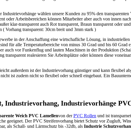
der Industrievorhänge wählen unsere Kunden zu 95% den transparente
ent oder Arbeitsbereichen können Mitarbeiter aber auch von innen nac
 außer klar-transparent auch Rot transparent, Braun transparent oder u
 ( Vorhang transparent: 30cm breit und 3mm stark )
werbe in der Anschaffung eine wirtschafliche Lösung, in industriellen 
d für alle Temperaturbereiche von minus 30 Grad und bis 60 Grad eins
ber auch vor Funkenflug und lauten Maschinen in der Produktion (Schall
 transparent realesieren Sie Arbeitsplätze oder können diese voneina
ehr leicht außerdem ist der Industrievorhang günstiger und kann flexibe
d nicht ist zudem nicht so flexibel oder schnell eingebaut. Ein Bauunter
t, Industrievorhang, Industrievorhänge PV
parente Weich PVC Lamellen
von der
PVC Rollen
und ist transparne
iche geeignet. Der PVC Streifenvorhang bietet Schutz vor Zugluft, Wind 
bar, als Schall- und Lärmschutz bis -32db, als
Industrie Schutzvorhan