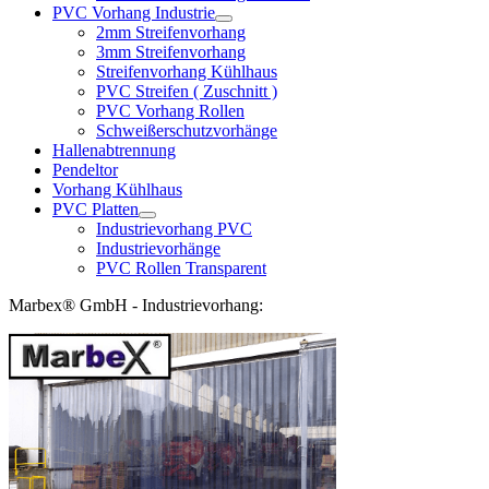
PVC Vorhang Industrie
2mm Streifenvorhang
3mm Streifenvorhang
Streifenvorhang Kühlhaus
PVC Streifen ( Zuschnitt )
PVC Vorhang Rollen
Schweißerschutzvorhänge
Hallenabtrennung
Pendeltor
Vorhang Kühlhaus
PVC Platten
Industrievorhang PVC
Industrievorhänge
PVC Rollen Transparent
Marbex® GmbH - Industrievorhang: