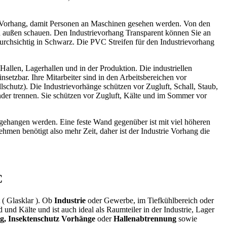
n Vorhang, damit Personen an Maschinen gesehen werden. Von den
h außen schauen. Den Industrievorhang Transparent können Sie an
ndurchsichtig in Schwarz. Die PVC Streifen für den Industrievorhang
Hallen, Lagerhallen und in der Produktion. Die industriellen
etzbar. Ihre Mitarbeiter sind in den Arbeitsbereichen vor
schutz). Die Industrievorhänge schützen vor Zugluft, Schall, Staub,
nder trennen. Sie schützen vor Zugluft, Kälte und im Sommer vor
l abgehangen werden. Eine feste Wand gegenüber ist mit viel höheren
nehmen benötigt also mehr Zeit, daher ist der Industrie Vorhang die
C
t ( Glasklar ). Ob
Industrie
oder Gewerbe, im Tiefkühlbereich oder
und Kälte und ist auch ideal als Raumteiler in der Industrie, Lager
g, Insektenschutz Vorhänge
oder
Hallenabtrennung
sowie