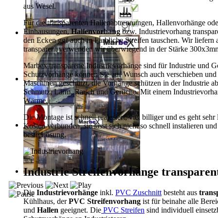
aus Wesel.
Für die transparenten Hallenabtrennungen, Hallenvorhänge o
Einhausungen,
Hallenvorhang
bzw. Industrievorhang transpar
den Ecken ggf auch in Farbliche Streifen tauschen. Wir liefern
transparent verwenden wir überwiegend in der Stärke 300x3mm
Marbex transparene Industrievorhänge sind für Industrie und Ge
Schutzvorhänge können Sie auf Wunsch auch verschieben und sin
Maschinen geschützt, die Vorhänge schützen in der Industrie a
Schmutz, Lärm, Rauch und Gerüche. Mit einem Industrievorhang
Wärme.
Die Montage ist schnell realesiert, viel billiger und es geht s
Kosten verbunden, sie lässt sich nicht so schnell instalieren un
beste Lösung.
Industrie Streifenvorhänge transparen
Die
Industrievorhänge
inkl.
PVC Zuschnitt
besteht aus
trans
Kühlhaus, der
PVC Streifenvorhang
ist für beinahe alle Bere
und
Hallen
geeignet. Die
PVC Streifen
sind individuell einsetz