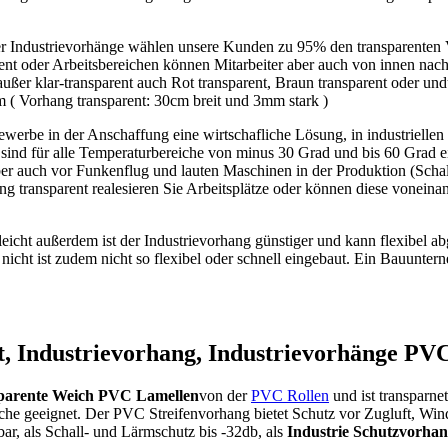
der Industrievorhänge wählen unsere Kunden zu 95% den transparente
ent oder Arbeitsbereichen können Mitarbeiter aber auch von innen nac
 außer klar-transparent auch Rot transparent, Braun transparent oder u
 ( Vorhang transparent: 30cm breit und 3mm stark )
werbe in der Anschaffung eine wirtschafliche Lösung, in industriellen 
d für alle Temperaturbereiche von minus 30 Grad und bis 60 Grad eins
ber auch vor Funkenflug und lauten Maschinen in der Produktion (Schall
 transparent realesieren Sie Arbeitsplätze oder können diese voneina
ehr leicht außerdem ist der Industrievorhang günstiger und kann flexibe
d nicht ist zudem nicht so flexibel oder schnell eingebaut. Ein Bauunter
t, Industrievorhang, Industrievorhänge PV
parente Weich PVC Lamellen
von der
PVC Rollen
und ist transparne
iche geeignet. Der PVC Streifenvorhang bietet Schutz vor Zugluft, Wind 
bar, als Schall- und Lärmschutz bis -32db, als
Industrie Schutzvorhan