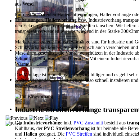
aus Wesel.
Für die transparenten Hallenabtrennungen, Hallenvorhänge o
Einhausungen,
Hallenvorhang
bzw. Industrievorhang transpar
den Ecken ggf auch in Farbliche Streifen tauschen. Wir liefern
transparent verwenden wir überwiegend in der Stärke 300x3mm
Marbex transparene Industrievorhänge sind für Industrie und Ge
Schutzvorhänge können Sie auf Wunsch auch verschieben und sin
Maschinen geschützt, die Vorhänge schützen in der Industrie a
Schmutz, Lärm, Rauch und Gerüche. Mit einem Industrievorhang
Wärme.
Die Montage ist schnell realesiert, viel billiger und es geht s
Kosten verbunden, sie lässt sich nicht so schnell instalieren un
beste Lösung.
Industrie Streifenvorhänge transparen
Die
Industrievorhänge
inkl.
PVC Zuschnitt
besteht aus
trans
Kühlhaus, der
PVC Streifenvorhang
ist für beinahe alle Bere
und
Hallen
geeignet. Die
PVC Streifen
sind individuell einsetz