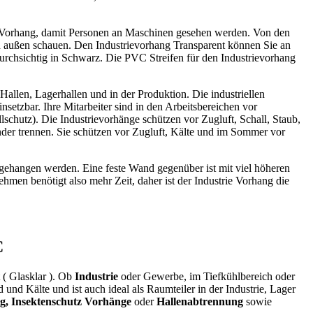
n Vorhang, damit Personen an Maschinen gesehen werden. Von den
h außen schauen. Den Industrievorhang Transparent können Sie an
ndurchsichtig in Schwarz. Die PVC Streifen für den Industrievorhang
Hallen, Lagerhallen und in der Produktion. Die industriellen
etzbar. Ihre Mitarbeiter sind in den Arbeitsbereichen vor
schutz). Die Industrievorhänge schützen vor Zugluft, Schall, Staub,
nder trennen. Sie schützen vor Zugluft, Kälte und im Sommer vor
l abgehangen werden. Eine feste Wand gegenüber ist mit viel höheren
nehmen benötigt also mehr Zeit, daher ist der Industrie Vorhang die
C
t ( Glasklar ). Ob
Industrie
oder Gewerbe, im Tiefkühlbereich oder
und Kälte und ist auch ideal als Raumteiler in der Industrie, Lager
g, Insektenschutz Vorhänge
oder
Hallenabtrennung
sowie