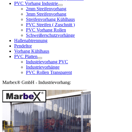
PVC Vorhang Industrie
2mm Streifenvorhang
3mm Streifenvorhang
Streifenvorhang Kühlhaus
PVC Streifen ( Zuschnitt )
PVC Vorhang Rollen
Schweißerschutzvorhänge
Hallenabtrennung
Pendeltor
Vorhang Kühlhaus
PVC Platten
Industrievorhang PVC
Industrievorhänge
PVC Rollen Transparent
Marbex® GmbH - Industrievorhang: