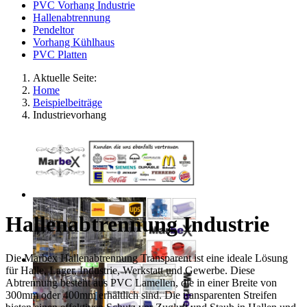
PVC Vorhang Industrie
Hallenabtrennung
Pendeltor
Vorhang Kühlhaus
PVC Platten
Aktuelle Seite:
Home
Beispielbeiträge
Industrievorhang
Hallenabtrennung Industrie
Die Marbex Hallenabtrennung Transparent ist eine ideale Lösung
für Halle, Lager, Industrie, Werkstatt und Gewerbe. Diese
Abtrennung besteht aus PVC Lamellen, die in einer Breite von
300mm oder 400mm erhältlich sind. Die transparenten Streifen