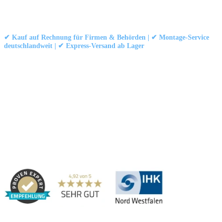
Kontakt
|
Impressum
|
Datenschutzerklärung
|
AGB / Widerruf
© 1999–
Marbex® GmbH
– Alle Rechte vorbehalten.
✔ Kauf auf Rechnung für Firmen & Behörden | ✔ Montage-Service
deutschlandweit | ✔ Express-Versand ab Lager
Technische Dokumentation:
Montageanleitung (PDF)
|
Technisches
Datenblatt
|
Konformität (Food/Pharma)
|
Rezensionen auf Google ansehen
Haben Sie Fragen?
Gerne beraten wir Sie persönlich zu unseren PVC-
Streifenvorhängen und Industrievorhängen.
Adresse:
Marbex® GmbH | Am Schornacker 52 | 46485 Wesel,
Deutschland